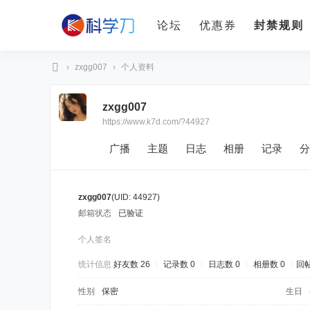
论坛
优惠券
封禁规则
›
zxgg007
›
个人资料
科
zxgg007
学
https://www.k7d.com/?44927
刀
广播
主题
日志
相册
记录
分
zxgg007
(UID: 44927)
邮箱状态
已验证
个人签名
统计信息
好友数 26
|
记录数 0
|
日志数 0
|
相册数 0
|
回帖
性别
保密
生日