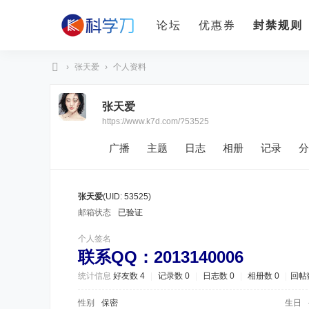
论坛
优惠券
封禁规则
›
张天爱
›
个人资料
科
张天爱
学
https://www.k7d.com/?53525
刀
广播
主题
日志
相册
记录
分
张天爱
(UID: 53525)
邮箱状态
已验证
个人签名
联系QQ：2013140006
统计信息
好友数 4
|
记录数 0
|
日志数 0
|
相册数 0
|
回帖数
性别
保密
生日